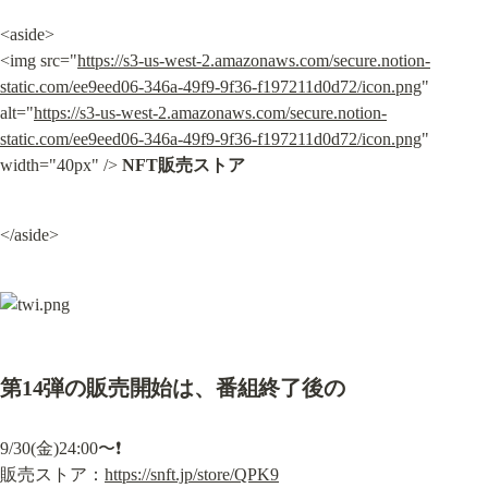
<aside>

<img src="
https://s3-us-west-2.amazonaws.com/secure.notion-
static.com/ee9eed06-346a-49f9-9f36-f197211d0d72/icon.png
" 
alt="
https://s3-us-west-2.amazonaws.com/secure.notion-
static.com/ee9eed06-346a-49f9-9f36-f197211d0d72/icon.png
" 
width="40px" /> 
NFT販売ストア
</aside>
第14弾の販売開始は、番組終了後の
9/30(金)24:00〜❗

販売ストア：
https://snft.jp/store/QPK9